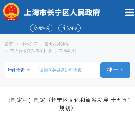
无
障
碍
操
作
无障碍
关怀版
说
明
首页
政务公开
重大行政决策
跳
重大行政决策事项目录（2026年度）
转
到
网
搜一下
站
导
航
区
跳
（制定中）制定《长宁区文化和旅游发展“十五五”
转
规划》
到
主
要
内