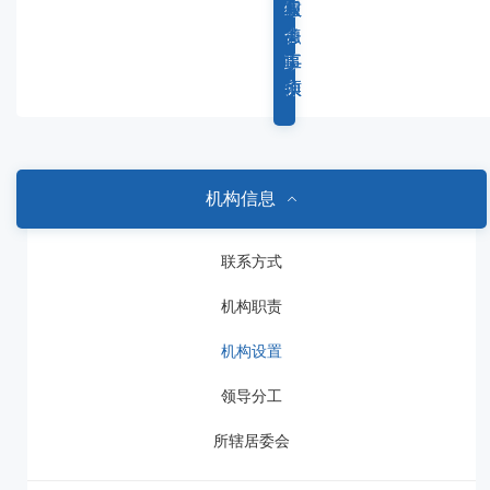
容
综
重
权
服
区
合
点
力
务
域
政
工
事
事
务
作
项
项
机构信息
联系方式
机构职责
机构设置
领导分工
所辖居委会