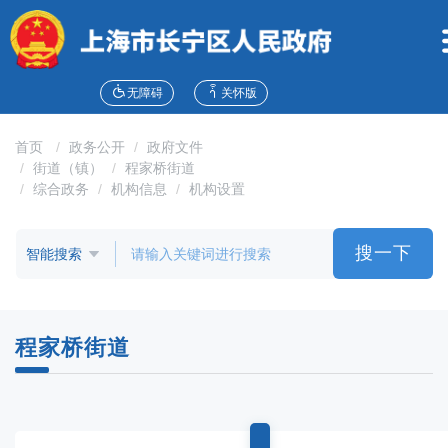
无
障
碍
操
作
无障碍
关怀版
说
明
首页
政务公开
政府文件
跳
街道（镇）
程家桥街道
转
综合政务
机构信息
机构设置
到
网
站
搜一下
导
航
区
跳
程家桥街道
转
到
主
要
内