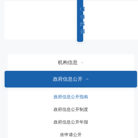
容
区
综
重
权
服
域
合
点
力
务
政
工
事
事
务
作
项
项
机构信息
政府信息公开
政府信息公开指南
政府信息公开制度
政府信息公开年报
依申请公开