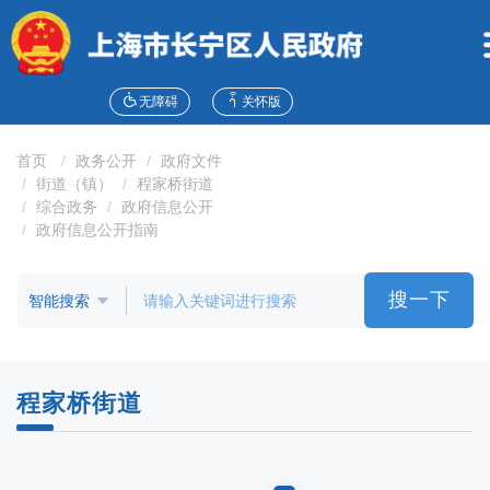
无
障
碍
操
作
无障碍
关怀版
说
明
首页
政务公开
政府文件
跳
街道（镇）
程家桥街道
转
综合政务
政府信息公开
到
政府信息公开指南
网
站
导
搜一下
航
区
跳
转
程家桥街道
到
主
要
内