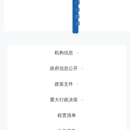
容
综
重
权
服
区
合
点
力
务
域
政
工
事
事
务
作
项
项
机构信息
政府信息公开
政策文件
重大行政决策
权责清单