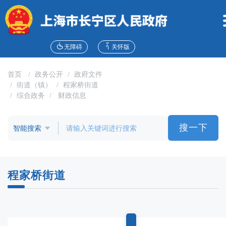
无
障
碍
操
作
无障碍
关怀版
说
明
首页
政务公开
政府文件
跳
街道（镇）
程家桥街道
转
综合政务
财政信息
到
网
站
搜一下
导
航
区
跳
程家桥街道
转
到
主
要
内