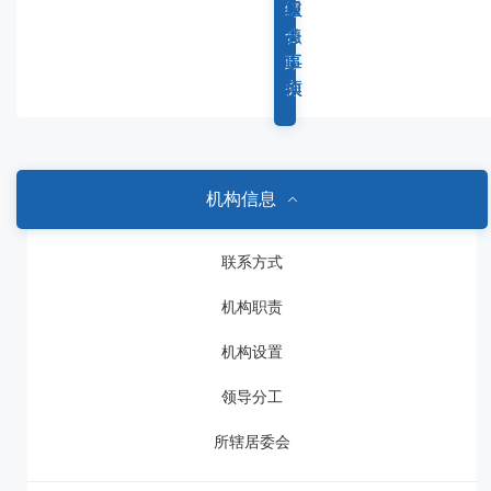
容
综
重
权
服
区
合
点
力
务
域
政
工
事
事
务
作
项
项
机构信息
联系方式
机构职责
机构设置
领导分工
所辖居委会