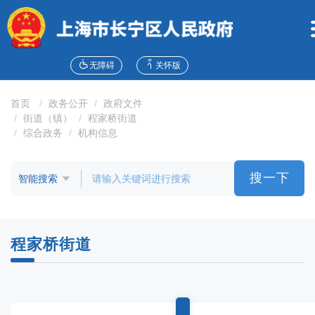
无
障
碍
操
作
无障碍
关怀版
说
明
首页
政务公开
政府文件
跳
街道（镇）
程家桥街道
转
综合政务
机构信息
到
网
站
搜一下
导
航
区
跳
程家桥街道
转
到
主
要
内