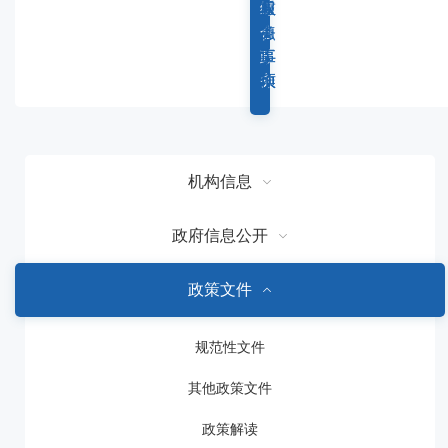
容
综
重
权
服
区
合
点
力
务
域
政
工
事
事
务
作
项
项
机构信息
政府信息公开
政策文件
规范性文件
其他政策文件
政策解读