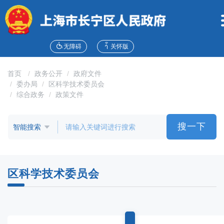
无
障
碍
操
作
无障碍
关怀版
说
明
首页
政务公开
政府文件
跳
委办局
区科学技术委员会
转
综合政务
政策文件
到
网
站
搜一下
导
航
区
跳
区科学技术委员会
转
到
主
要
内