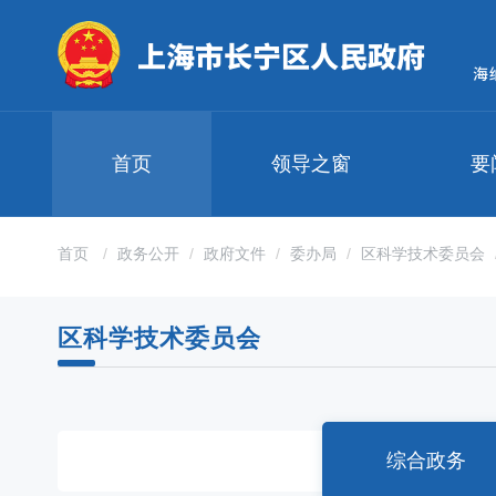
无
障
碍
操
作
说
明
首页
领导之窗
要
跳
转
到
网
首页
政务公开
政府文件
委办局
区科学技术委员会
站
导
航
区科学技术委员会
区
跳
转
到
主
要
综合政务
内