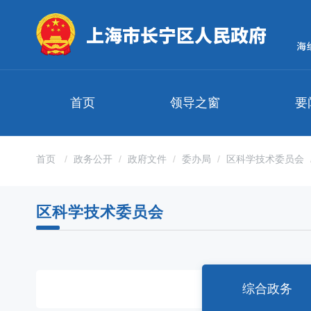
无
障
碍
操
作
说
明
首页
领导之窗
要
跳
转
到
网
首页
政务公开
政府文件
委办局
区科学技术委员会
站
导
航
区科学技术委员会
区
跳
转
到
主
要
综合政务
内