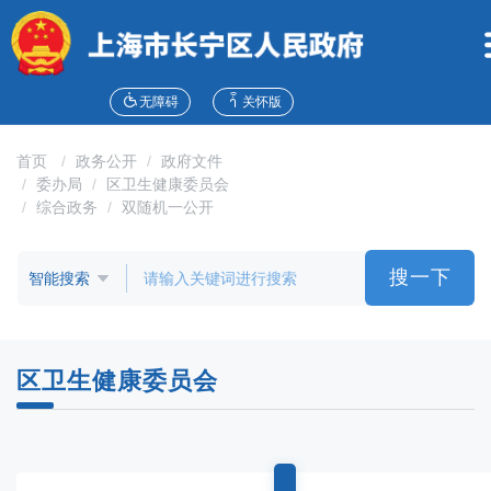
无
障
碍
操
作
无障碍
关怀版
说
明
首页
政务公开
政府文件
跳
委办局
区卫生健康委员会
转
综合政务
双随机一公开
到
网
站
搜一下
导
航
区
跳
区卫生健康委员会
转
到
主
要
内