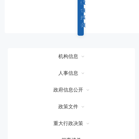
容
综
重
权
服
区
合
点
力
务
域
政
工
事
事
务
作
项
项
机构信息
人事信息
政府信息公开
政策文件
重大行政决策