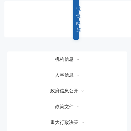
容
区
综
重
权
服
域
合
点
力
务
政
工
事
事
务
作
项
项
机构信息
人事信息
政府信息公开
政策文件
重大行政决策