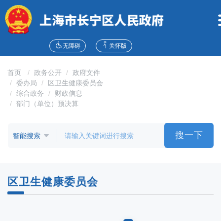
无
障
碍
操
作
无障碍
关怀版
说
明
首页
政务公开
政府文件
跳
委办局
区卫生健康委员会
转
综合政务
财政信息
到
部门（单位）预决算
网
站
导
搜一下
航
区
跳
转
区卫生健康委员会
到
主
要
内