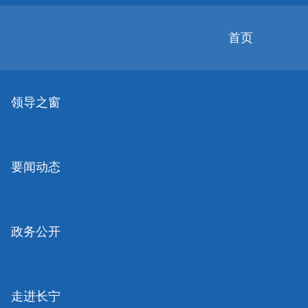
无
障
碍
首页
操
作
无障碍
关怀版
说
明
领导之窗
跳
转
到
网
要闻动态
站
导
航
区
跳
政务公开
转
到
主
要
走进长宁
内