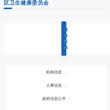
区卫生健康委员会
综
重
权
服
合
点
力
务
政
工
事
事
务
作
项
项
机构信息
人事信息
政府信息公开