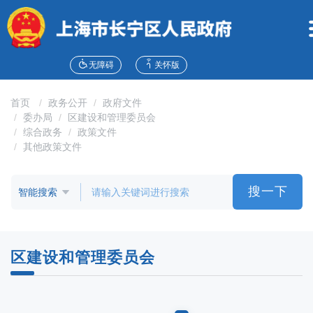
无
障
碍
操
作
无障碍
关怀版
说
明
首页
政务公开
政府文件
跳
委办局
区建设和管理委员会
转
综合政务
政策文件
到
其他政策文件
网
站
导
搜一下
航
区
跳
转
区建设和管理委员会
到
主
要
内