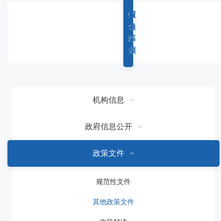
容
区
综
重
权
服
域
合
点
力
务
政
工
事
事
务
作
项
项
机构信息
政府信息公开
政策文件
规范性文件
其他政策文件