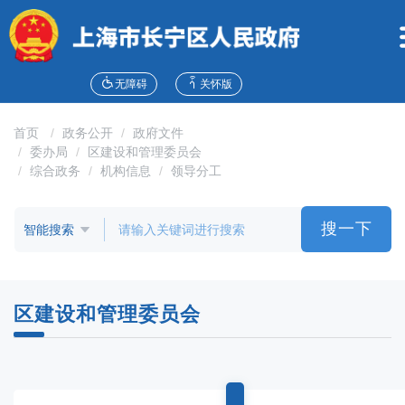
无
障
碍
操
作
无障碍
关怀版
说
明
首页
政务公开
政府文件
跳
委办局
区建设和管理委员会
转
综合政务
机构信息
领导分工
到
网
站
搜一下
导
航
区
跳
区建设和管理委员会
转
到
主
要
内