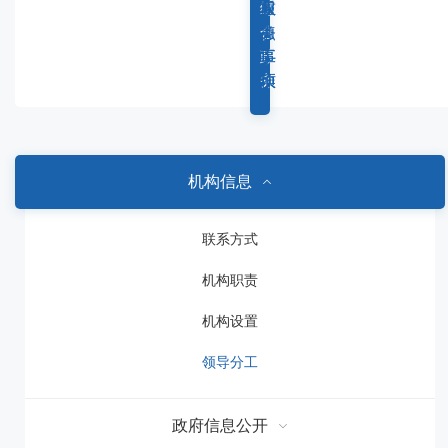
容
综
重
权
服
区
合
点
力
务
域
政
工
事
事
务
作
项
项
机构信息
联系方式
机构职责
机构设置
领导分工
政府信息公开