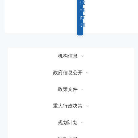
容
综
重
权
服
区
合
点
力
务
域
政
工
事
事
务
作
项
项
机构信息
政府信息公开
政策文件
重大行政决策
规划计划