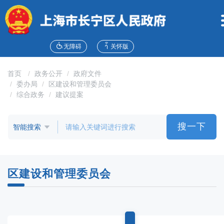
无
障
碍
操
作
无障碍
关怀版
说
明
首页
政务公开
政府文件
跳
委办局
区建设和管理委员会
转
综合政务
建议提案
到
网
站
搜一下
导
航
区
跳
区建设和管理委员会
转
到
主
要
内