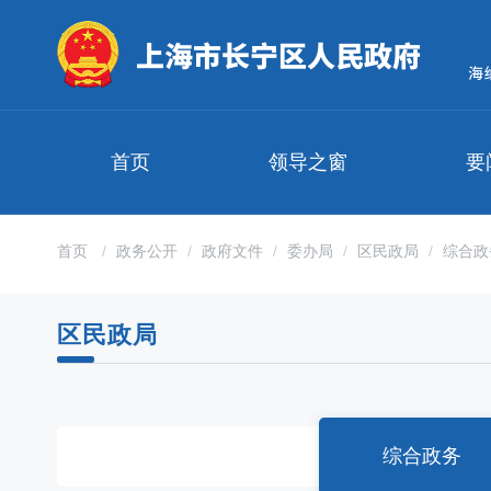
无
障
碍
操
作
说
明
首页
领导之窗
要
跳
转
到
网
首页
政务公开
政府文件
委办局
区民政局
综合政
站
导
航
区民政局
区
跳
转
到
主
要
综合政务
内