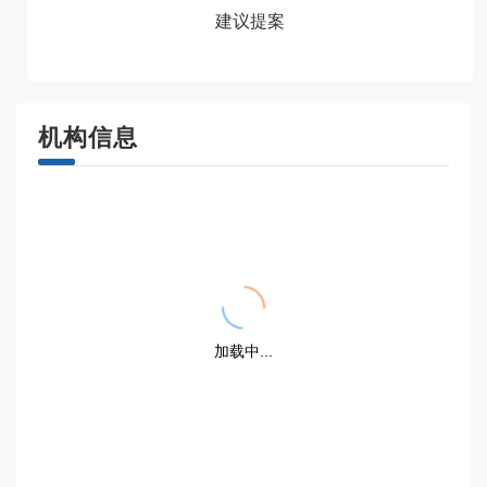
建议提案
机构信息
{{ item.title }}
{{ item.title }}
{{dayFormat(item.display_date,'YYYY.MM.DD')}}