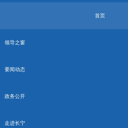
无
障
碍
首页
操
作
无障碍
关怀版
说
明
领导之窗
跳
转
到
网
要闻动态
站
导
航
区
跳
政务公开
转
到
主
要
走进长宁
内