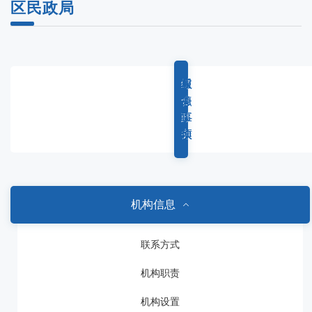
区民政局
综
重
权
服
合
点
力
务
政
工
事
事
务
作
项
项
机构信息
联系方式
机构职责
机构设置