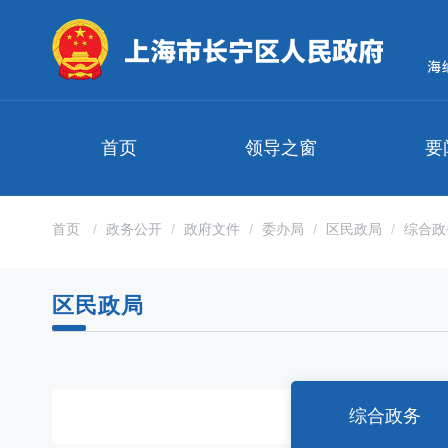
无
障
碍
操
作
说
明
首页
领导之窗
要
跳
转
到
网
首页
政务公开
政府文件
委办局
区民政局
综合政
站
导
航
区民政局
区
跳
转
到
主
要
综合政务
内