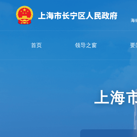
无
障
碍
操
作
说
明
首页
领导之窗
要
跳
转
到
网
站
导
航
上海
区
跳
转
到
主
要
内