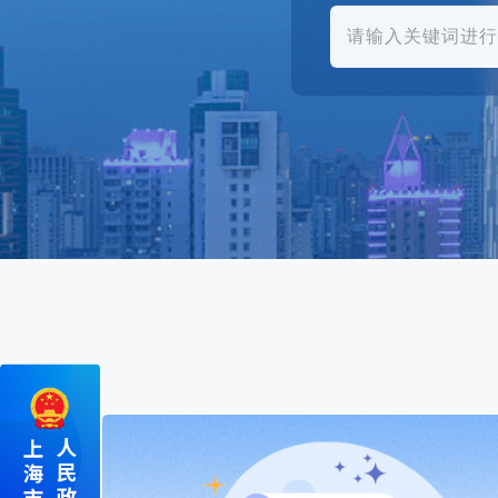
容
区
域