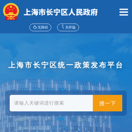
无
障
碍
操
作
无障碍
关怀版
说
明
跳
转
到
上海市长宁区统一政策发布平台
网
站
导
航
区
跳
转
搜一下
到
主
要
内