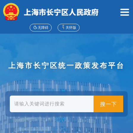
无
障
碍
操
作
无障碍
关怀版
说
明
跳
转
到
上海市长宁区统一政策发布平台
网
站
导
航
区
跳
转
搜一下
到
主
要
内