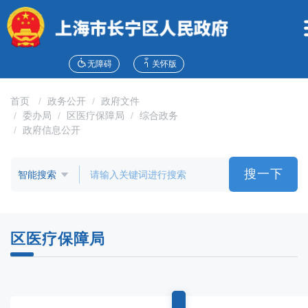
无
障
碍
操
作
无障碍
关怀版
说
明
首页
政务公开
政府文件
跳
委办局
区医疗保障局
综合政务
转
政府信息公开
到
网
站
搜一下
导
航
区
跳
区医疗保障局
转
到
主
要
内