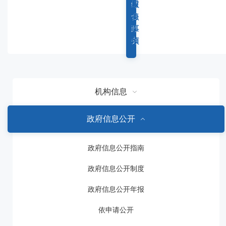
容
综
重
权
服
区
合
点
力
务
域
政
工
事
事
务
作
项
项
机构信息
政府信息公开
政府信息公开指南
政府信息公开制度
政府信息公开年报
依申请公开