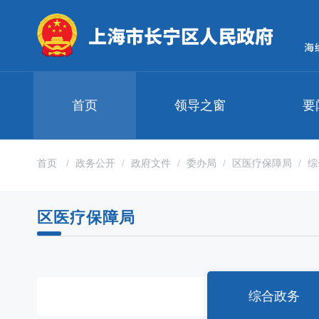
无
障
碍
操
作
说
明
首页
领导之窗
要
跳
转
到
网
首页
政务公开
政府文件
委办局
区医疗保障局
综
站
导
航
区医疗保障局
区
跳
转
到
主
要
综合政务
内