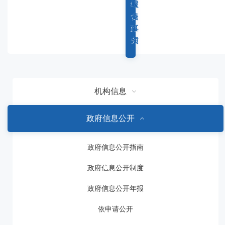
容
综
重
权
服
区
合
点
力
务
域
政
工
事
事
务
作
项
项
机构信息
政府信息公开
政府信息公开指南
政府信息公开制度
政府信息公开年报
依申请公开