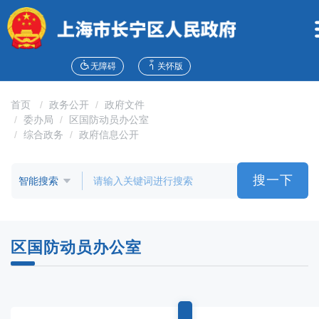
无
障
碍
操
作
无障碍
关怀版
说
明
首页
政务公开
政府文件
跳
委办局
区国防动员办公室
转
综合政务
政府信息公开
到
网
站
搜一下
导
航
区
跳
区国防动员办公室
转
到
主
要
内