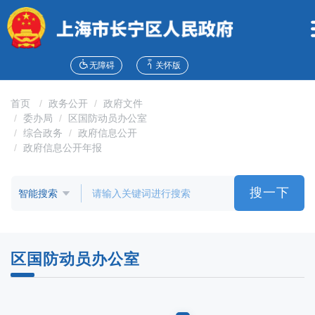
无
障
碍
操
作
无障碍
关怀版
说
明
首页
政务公开
政府文件
跳
委办局
区国防动员办公室
转
综合政务
政府信息公开
到
政府信息公开年报
网
站
导
搜一下
航
区
跳
转
区国防动员办公室
到
主
要
内