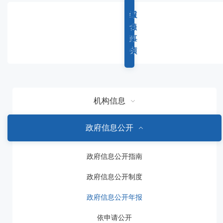
容
区
综
重
权
服
域
合
点
力
务
政
工
事
事
务
作
项
项
机构信息
政府信息公开
政府信息公开指南
政府信息公开制度
政府信息公开年报
依申请公开