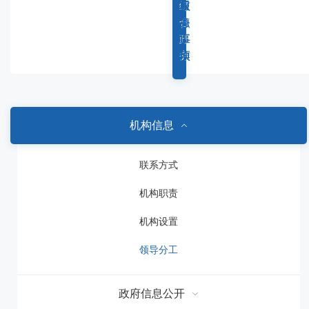
容
综
重
权
服
区
合
点
力
务
域
政
工
事
事
务
作
项
项
机构信息
联系方式
机构职责
机构设置
领导分工
政府信息公开