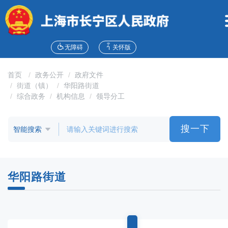
无
障
碍
操
作
无障碍
关怀版
说
明
首页
政务公开
政府文件
跳
街道（镇）
华阳路街道
转
综合政务
机构信息
领导分工
到
网
站
搜一下
导
航
区
跳
华阳路街道
转
到
主
要
内