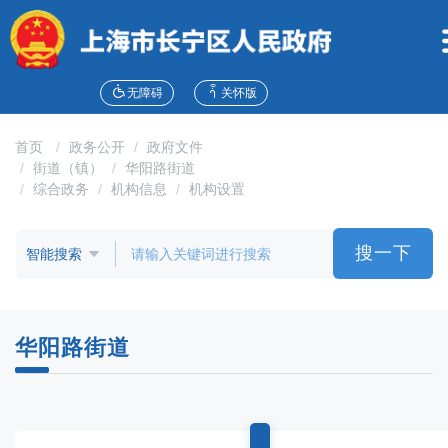
无
障
碍
操
作
无障碍
关怀版
说
明
首页
政务公开
政府文件
跳
街道（镇）
华阳路街道
转
综合政务
机构信息
机构设置
到
网
站
搜一下
导
航
区
跳
华阳路街道
转
到
主
要
内