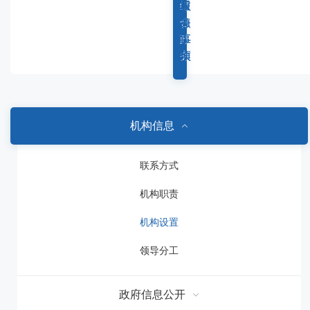
容
综
重
权
服
区
合
点
力
务
域
政
工
事
事
务
作
项
项
机构信息
联系方式
机构职责
机构设置
领导分工
政府信息公开