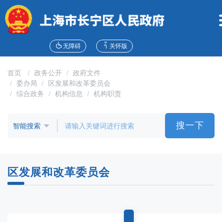
无
障
碍
操
作
无障碍
关怀版
说
明
首页
政务公开
政府文件
跳
委办局
区发展和改革委员会
转
综合政务
机构信息
机构职责
到
网
站
搜一下
导
航
区
跳
区发展和改革委员会
转
到
主
要
内