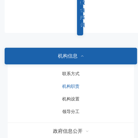
容
综
重
权
服
区
合
点
力
务
域
政
工
事
事
务
作
项
项
机构信息
联系方式
机构职责
机构设置
领导分工
政府信息公开