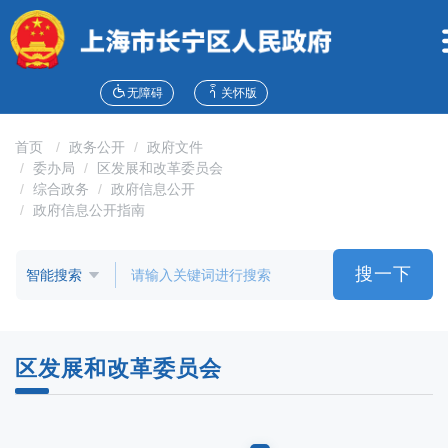
无
障
碍
操
作
无障碍
关怀版
说
明
首页
政务公开
政府文件
跳
委办局
区发展和改革委员会
转
综合政务
政府信息公开
到
政府信息公开指南
网
站
导
搜一下
航
区
跳
转
区发展和改革委员会
到
主
要
内