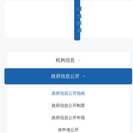
容
区
综
重
权
服
域
合
点
力
务
政
工
事
事
务
作
项
项
机构信息
政府信息公开
政府信息公开指南
政府信息公开制度
政府信息公开年报
依申请公开