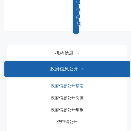
容
综
重
权
服
区
合
点
力
务
域
政
工
事
事
务
作
项
项
机构信息
政府信息公开
政府信息公开指南
政府信息公开制度
政府信息公开年报
依申请公开