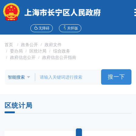
无
障
碍
操
作
无障碍
关怀版
说
明
首页
政务公开
政府文件
跳
委办局
区统计局
综合政务
转
政府信息公开
政府信息公开指南
到
网
站
搜一下
导
航
区
跳
区统计局
转
到
主
要
内