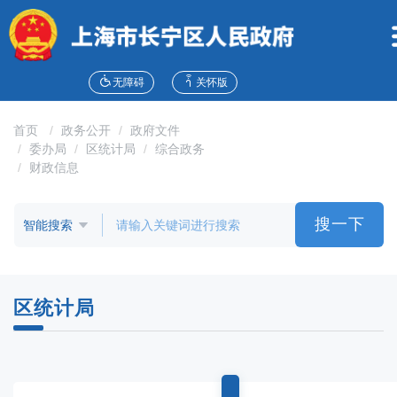
无
障
碍
操
作
无障碍
关怀版
说
明
首页
政务公开
政府文件
跳
委办局
区统计局
综合政务
转
财政信息
到
网
站
搜一下
导
航
区
跳
区统计局
转
到
主
要
内