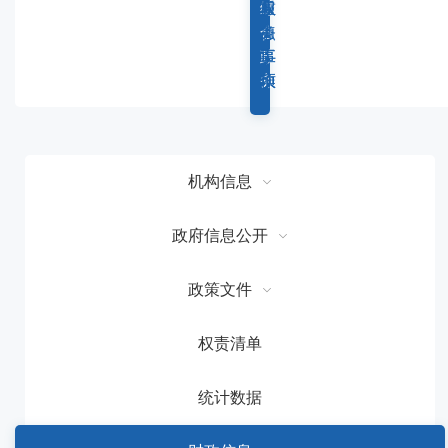
容
综
重
权
服
区
合
点
力
务
域
政
工
事
事
务
作
项
项
机构信息
政府信息公开
政策文件
权责清单
统计数据