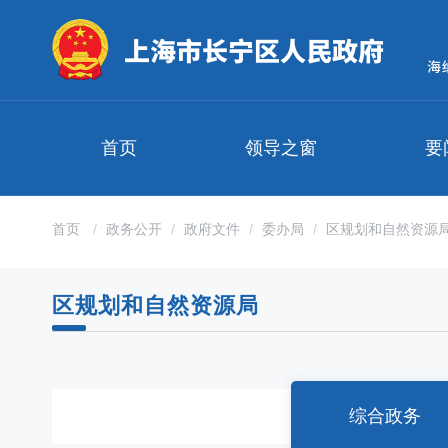
无
障
碍
操
作
说
明
首页
领导之窗
要
跳
转
到
网
首页
政务公开
政府文件
委办局
区规划和自然资源
站
导
航
区规划和自然资源局
区
跳
转
到
主
要
综合政务
内