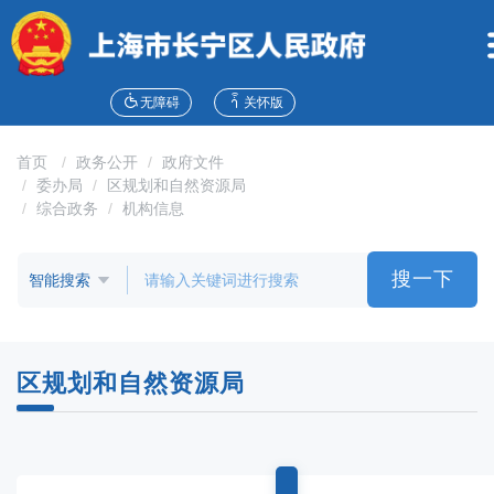
无
障
碍
操
作
无障碍
关怀版
说
明
首页
政务公开
政府文件
跳
委办局
区规划和自然资源局
转
综合政务
机构信息
到
网
站
搜一下
导
航
区
跳
区规划和自然资源局
转
到
主
要
内