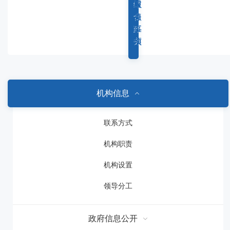
容
综
重
权
服
区
合
点
力
务
域
政
工
事
事
务
作
项
项
机构信息
联系方式
机构职责
机构设置
领导分工
政府信息公开