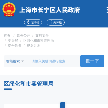
无
障
碍
操
作
无障碍
关怀版
说
明
首页
政务公开
政府文件
跳
委办局
区绿化和市容管理局
转
综合政务
规划计划
到
网
站
搜一下
导
航
区
跳
区绿化和市容管理局
转
到
主
要
内