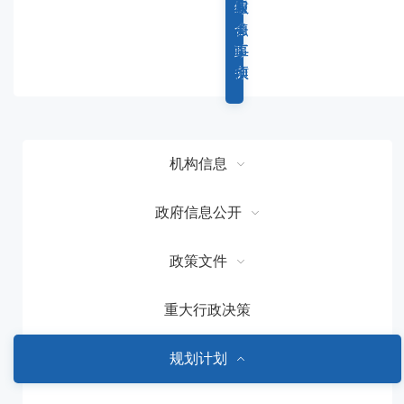
容
综
重
权
服
区
合
点
力
务
域
政
工
事
事
务
作
项
项
机构信息
政府信息公开
政策文件
重大行政决策
规划计划