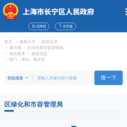
无
障
碍
操
作
无障碍
关怀版
说
明
首页
政务公开
政府文件
跳
委办局
区绿化和市容管理局
转
综合政务
财政信息
到
部门（单位）预决算
网
站
导
搜一下
航
区
跳
转
区绿化和市容管理局
到
主
要
内