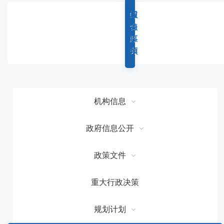
容
区
综
重
权
服
域
合
点
力
务
政
工
事
事
务
作
项
项
机构信息
政府信息公开
政策文件
重大行政决策
规划计划