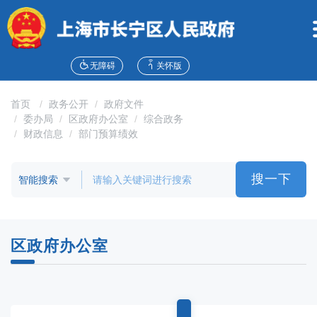
无
障
碍
操
作
无障碍
关怀版
说
明
首页
政务公开
政府文件
跳
委办局
区政府办公室
综合政务
转
财政信息
部门预算绩效
到
网
站
搜一下
导
航
区
跳
区政府办公室
转
到
主
要
内