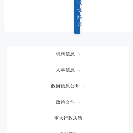
容
综
重
权
服
区
合
点
力
务
域
政
工
事
事
务
作
项
项
机构信息
人事信息
政府信息公开
政策文件
重大行政决策