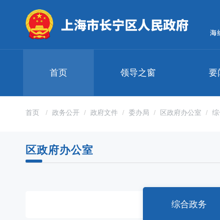
无
障
碍
操
作
说
明
首页
领导之窗
要
跳
转
到
网
首页
政务公开
政府文件
委办局
区政府办公室
综
站
导
航
区政府办公室
区
跳
转
到
主
要
综合政务
内