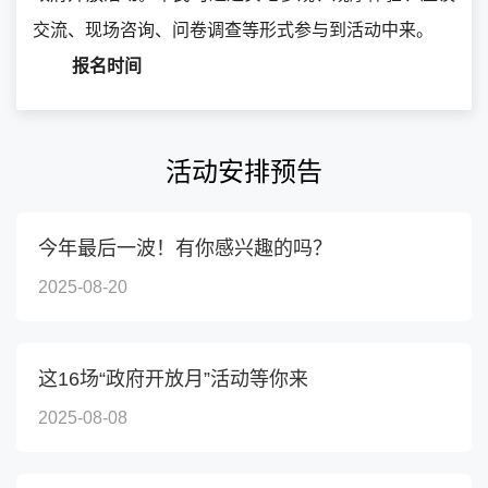
交流、现场咨询、问卷调查等形式参与到活动中来。
报名时间
即日起至
8
月底
活动安排预告
报名要求
（一）年满十八周岁；
（二）具有完全民事行为能力；
今年最后一波！有你感兴趣的吗？
（三）关心长宁区发展的人士。
2025-08-20
报名方式
这16场“政府开放月”活动等你来
即日起至8月底，区政府门户网站、微信公众号、
2025-08-08
手机客户端同步开放报名链接。
（入选的报名人员将在活动开始前5个工作日内通