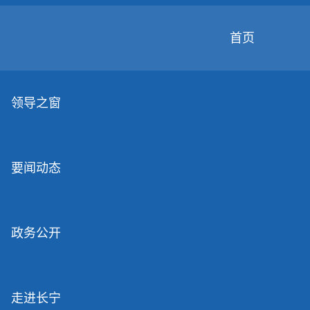
无
障
碍
首页
操
作
无障碍
关怀版
说
明
领导之窗
跳
转
到
网
要闻动态
站
导
航
区
跳
政务公开
转
到
主
要
走进长宁
内