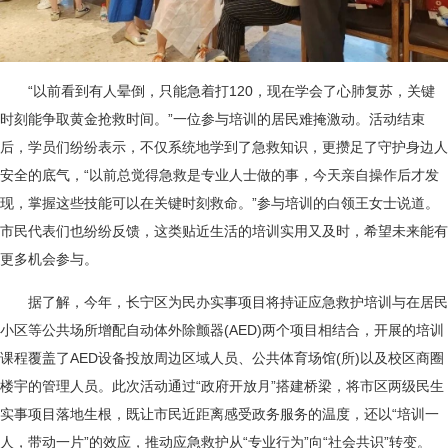
“以前看到有人晕倒，只能急着打120，现在学会了心肺复苏，关键
时刻能争取黄金抢救时间。”一位参与培训的居民难掩激动。活动结束
后，学员们纷纷表示，不仅系统地学到了急救知识，更攒足了守护身边人
安全的底气，“以前总觉得急救是专业人士做的事，今天亲自操作后才发
现，掌握这些技能可以在关键时刻救命。”参与培训的白领王女士说道。
市民代表们也纷纷反馈，这类贴近生活的培训实用又及时，希望未来能有
更多机会参与。
据了解，今年，长宁区为民办实事项目将持证应急救护培训与在居民
小区等公共场所增配自动体外除颤器(AED)两个项目相结合，开展的培训
课程覆盖了AED设备投放周边区域人员、公共体育场馆(所)以及校区商圈
楼宇的管理人员。此次活动通过“政府开放月”搭建桥梁，将市区两级民生
实事项目落地生根，既让市民近距离感受政务服务的温度，还以“培训一
人，带动一片”的效应，推动应急救护从“专业行为”向“社会共识”转变。