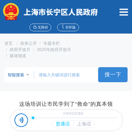
无
障
碍
操
作
无障碍
关怀版
说
明
首页
政务公开
专题专栏
跳
政府开放月
2025年政府开放月
转
媒体报道
到
网
站
搜一下
导
航
区
跳
转
这场培训让市民学到了“救命”的真本领
到
主
要
内