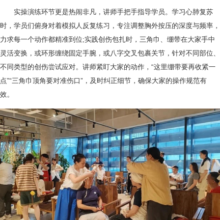
实操演练环节更是热闹非凡，讲师手把手指导学员。学习心肺复苏
时，学员们俯身对着模拟人反复练习，专注调整胸外按压的深度与频率，
力求每一个动作都精准到位;实践创伤包扎时，三角巾、绷带在大家手中
灵活变换，或环形缠绕固定手腕，或八字交叉包裹关节，针对不同部位、
不同类型的创伤尝试应对。讲师紧盯大家的动作，“这里绷带要再收紧一
点”“三角巾顶角要对准伤口”，及时纠正细节，确保大家的操作规范有
效。