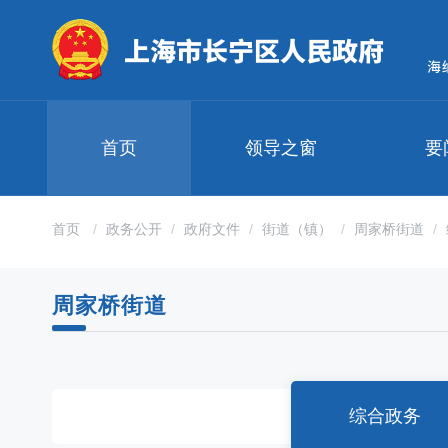
无
障
碍
操
作
说
明
首页
领导之窗
要
跳
转
到
网
首页
政务公开
政府文件
街道（镇）
周家桥街道
站
导
航
周家桥街道
区
跳
转
到
主
要
综合政务
内