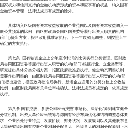
国家权力和信用支持的金融机构所形成的资本和应享有的权益，纳入国有
金融资本管理，法律法规另有规定的除外。
具体纳入区级国有资本收益收取的企业范围以及国有资本收益调入一
般公共预算的比例，由区财政局会同区国资委等履行出资人职责的机构
(部门)提出方案，报区政府批准后执行。下一年度如无调整，则按照上年
确定的方案执行。
第七条 国有独资企业上交年度净利润的比例实行分类管理。区财政
局会同区国资委等履行出资人职责的机构(部门)根据行业、企业类型等，
研究提出具体分类分档方案，报区政府批准后执行。健全动态调整机制，
需要作出调整的，由区财政局会同区国资委等履行出资人职责的机构(部
门)提出建议，报区政府批准后执行。新增企业适用的分类分档上交收益
比例，由区财政局商有关单位审核确认。法律法规另有规定的，依其规定
执行。
第八条 国有控股、参股公司应当按照“市场化、法治化”原则建立健全
分红机制。出资人单位应当统筹考虑国有经济布局优化和结构调整总体要
求，企业所处行业特点、发展阶段、财务状况、发展规划以及其他股东意
见等研究提出国有控股企业利润分配意见，所提意见的利润分配原则上不