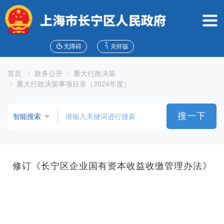
无
障
碍
操
作
无障碍
关怀版
说
明
首页
政务公开
重大行政决策
跳
重大行政决策事项目录（2024年度）
转
到
网
搜一下
站
导
航
区
跳
修订《长宁区企业国有资本收益收缴管理办法》
转
到
主
要
内