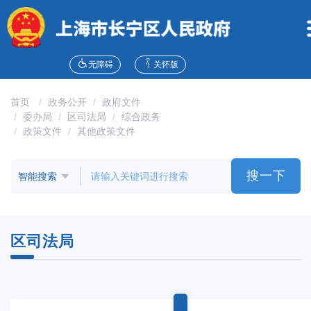
无
障
碍
操
作
无障碍
关怀版
说
明
首页
政务公开
政府文件
跳
委办局
区司法局
综合政务
转
政策文件
其他政策文件
到
网
站
搜一下
导
航
区
跳
区司法局
转
到
主
要
内