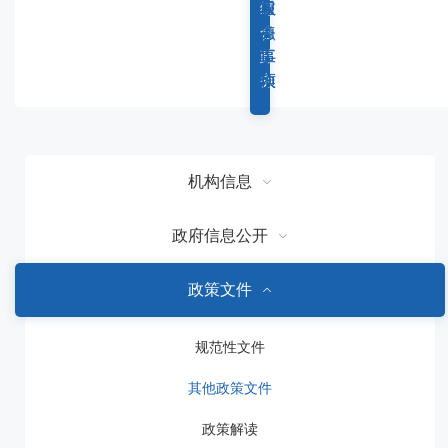
容
综
重
权
服
区
合
点
力
务
域
政
工
事
事
务
作
项
项
机构信息
政府信息公开
政策文件
规范性文件
其他政策文件
政策解读