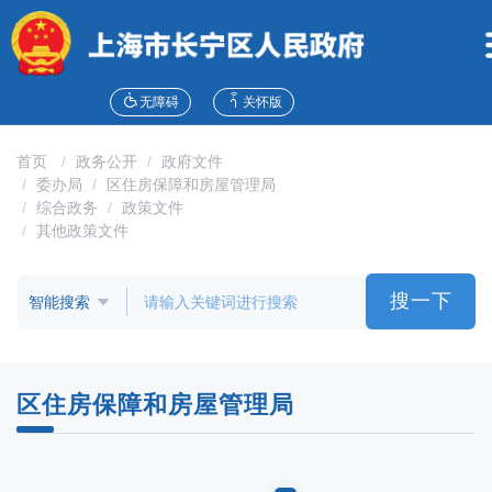
无
障
碍
操
作
无障碍
关怀版
说
明
首页
政务公开
政府文件
跳
委办局
区住房保障和房屋管理局
转
综合政务
政策文件
到
其他政策文件
网
站
导
搜一下
航
区
跳
转
区住房保障和房屋管理局
到
主
要
内