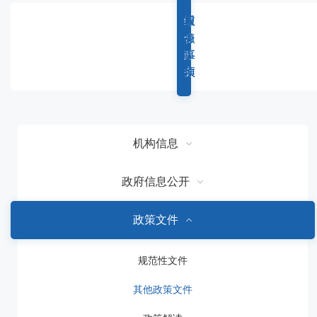
容
区
综
重
权
服
域
合
点
力
务
政
工
事
事
务
作
项
项
机构信息
政府信息公开
政策文件
规范性文件
其他政策文件