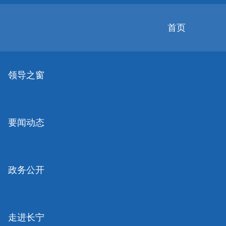
无
障
碍
首页
操
作
无障碍
关怀版
说
明
领导之窗
跳
转
到
网
要闻动态
站
导
航
区
跳
政务公开
转
到
主
要
走进长宁
内