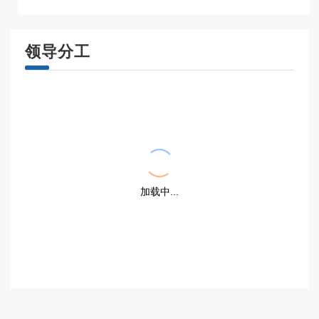
领导分工
{{ item.title }}
{{ item.title }}
{{dayFormat(item.display_date,'YYYY.MM.DD')}}