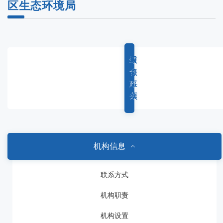
区生态环境局
综
重
权
服
合
点
力
务
政
工
事
事
务
作
项
项
机构信息
联系方式
机构职责
机构设置