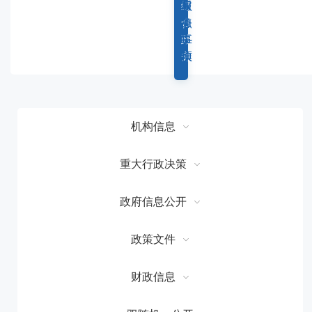
容
综
重
权
服
区
合
点
力
务
域
政
工
事
事
务
作
项
项
机构信息
重大行政决策
政府信息公开
政策文件
财政信息