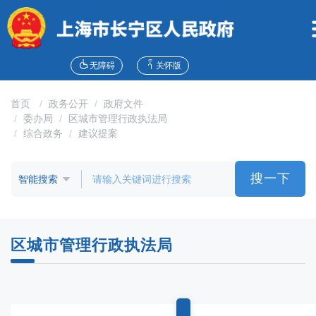
无
障
碍
操
作
无障碍
关怀版
说
明
首页
政务公开
政府文件
跳
委办局
区城市管理行政执法局
转
综合政务
建议提案
到
网
站
搜一下
导
航
区
跳
区城市管理行政执法局
转
到
主
要
内