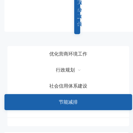
容
综
重
权
服
区
合
点
力
务
域
政
工
事
事
务
作
项
项
优化营商环境工作
行政规划
社会信用体系建设
节能减排