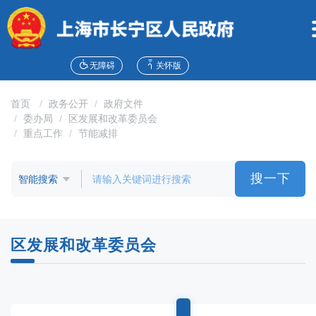
无
障
碍
操
作
无障碍
关怀版
说
明
首页
政务公开
政府文件
跳
委办局
区发展和改革委员会
转
重点工作
节能减排
到
网
站
搜一下
导
航
区
跳
区发展和改革委员会
转
到
主
要
内