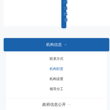
容
综
重
权
服
区
合
点
力
务
域
政
工
事
事
务
作
项
项
机构信息
联系方式
机构职责
机构设置
领导分工
政府信息公开