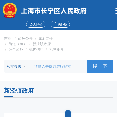
无
障
碍
操
作
无障碍
关怀版
说
明
首页
政务公开
政府文件
跳
街道（镇）
新泾镇政府
转
综合政务
机构信息
机构职责
到
网
站
搜一下
导
航
区
跳
新泾镇政府
转
到
主
要
内