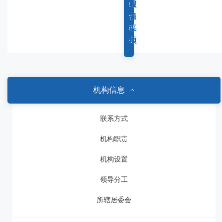
容
综
重
权
服
区
合
点
力
务
域
政
工
事
事
务
作
项
项
机构信息
联系方式
机构职责
机构设置
领导分工
所辖居委会