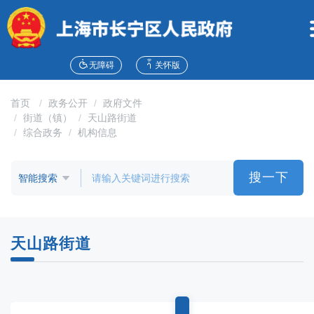
无
障
碍
操
作
无障碍
关怀版
说
明
首页
政务公开
政府文件
跳
街道（镇）
天山路街道
转
综合政务
机构信息
到
网
站
搜一下
导
航
区
跳
天山路街道
转
到
主
要
内