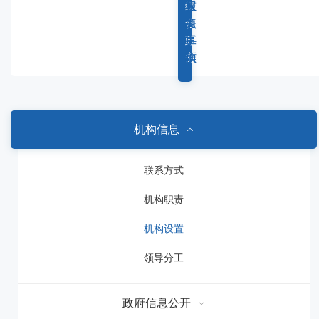
容
综
重
权
服
区
合
点
力
务
域
政
工
事
事
务
作
项
项
机构信息
联系方式
机构职责
机构设置
领导分工
政府信息公开