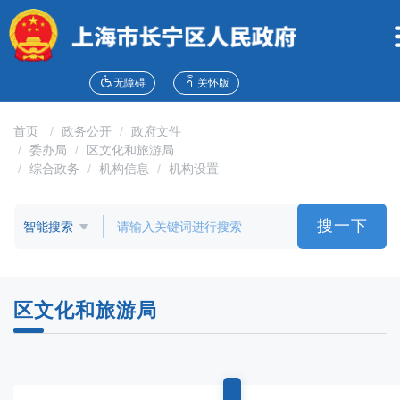
无
障
碍
操
作
无障碍
关怀版
说
明
首页
政务公开
政府文件
跳
委办局
区文化和旅游局
转
综合政务
机构信息
机构设置
到
网
站
搜一下
导
航
区
跳
区文化和旅游局
转
到
主
要
内