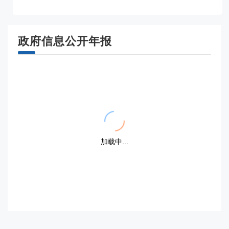
政府信息公开年报
{{ item.title }}
{{ item.title }}
{{dayFormat(item.display_date,'YYYY.MM.DD')}}