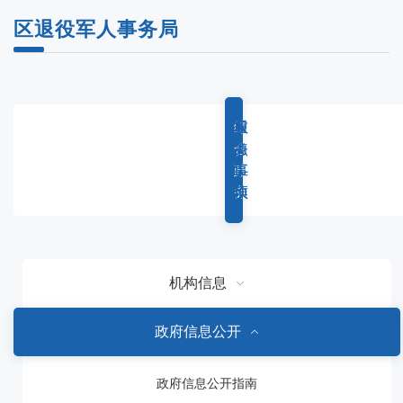
区退役军人事务局
综
重
权
服
合
点
力
务
政
工
事
事
务
作
项
项
机构信息
政府信息公开
政府信息公开指南