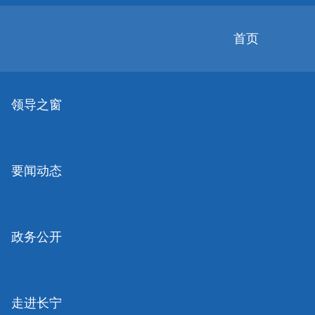
无
障
碍
首页
操
作
无障碍
关怀版
说
明
领导之窗
跳
转
到
网
要闻动态
站
导
航
区
跳
政务公开
转
到
主
要
走进长宁
内