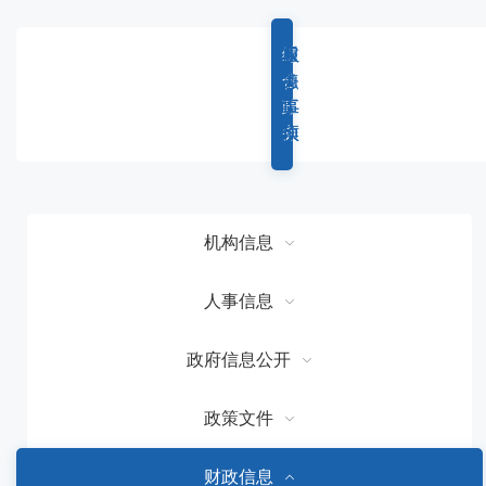
容
区
域
综
重
权
服
合
点
力
务
政
工
事
事
务
作
项
项
机构信息
人事信息
政府信息公开
政策文件
财政信息