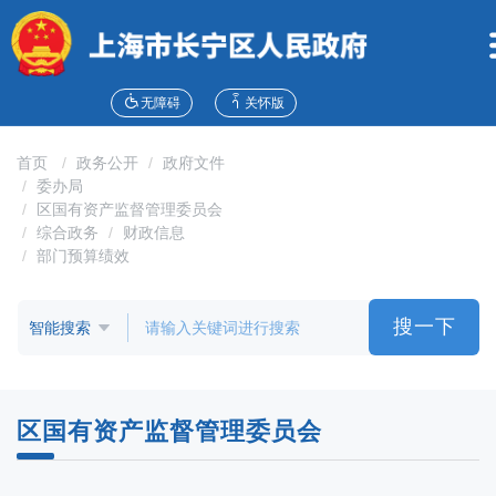
无
障
碍
操
作
无障碍
关怀版
说
明
首页
政务公开
政府文件
跳
委办局
转
区国有资产监督管理委员会
到
综合政务
财政信息
网
部门预算绩效
站
导
航
搜一下
区
跳
转
到
区国有资产监督管理委员会
主
要
内